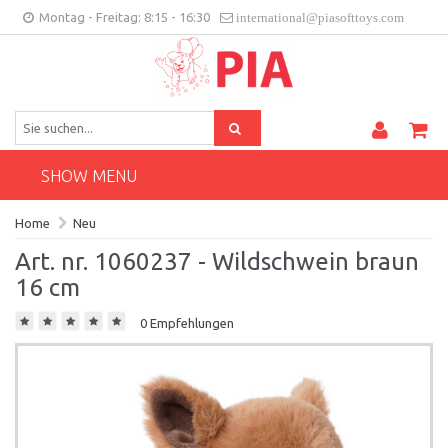
Montag - Freitag: 8:15 - 16:30
international@piasofttoys.com
DE
Kundenfeedback
Contact
SHOW MENU
Home
Neu
Art. nr. 1060237 - Wildschwein braun
16 cm
0 Empfehlungen