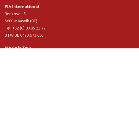
PIA International
Renkoven 5
3680 Maaseik (BE)
Tel. +32 (0) 89 85 22 72
BTW BE 0473.673.665
PIA Soft Toys
Langstraat 1 A
5481 VN Schijndel (NL)
Tel. +31 (0) 73 54 800 29
BTW NL 803.017.698 B01
Informationen
PIA
PIA Eco
Concept & design
Kundenservice
Verkaufbedingungen