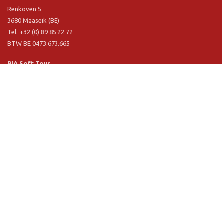
Renkoven 5
3680 Maaseik (BE)
Tel. +32 (0) 89 85 22 72
BTW BE 0473.673.665
PIA Soft Toys
Langstraat 1 A
5481 VN Schijndel (NL)
Tel. +31 (0) 73 54 800 29
BTW NL 803.017.698 B01
Informatie
PIA
PIA Eco
Concept & design
Klantendienst
Verkoopsvoorwaarden
Privacy Policy