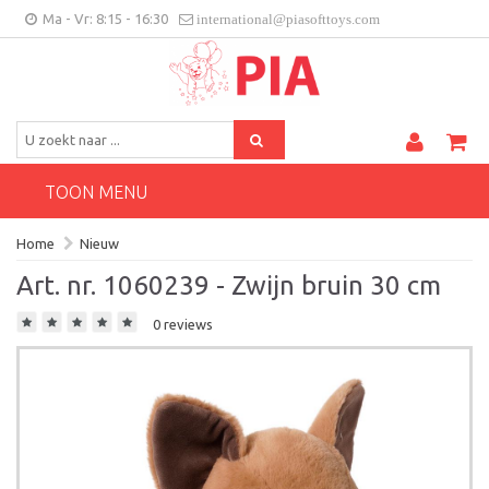
Ma - Vr: 8:15 - 16:30
international@piasofttoys.com
BE/NL
Klantenfeedback
Contact
TOON MENU
Home
Nieuw
Art. nr. 1060239 - Zwijn bruin 30 cm
0 reviews