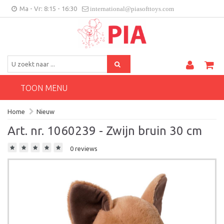
Ma - Vr: 8:15 - 16:30
international@piasofttoys.com
BE/NL
Klantenfeedback
Contact
TOON MENU
Home
Nieuw
Art. nr. 1060239 - Zwijn bruin 30 cm
0 reviews