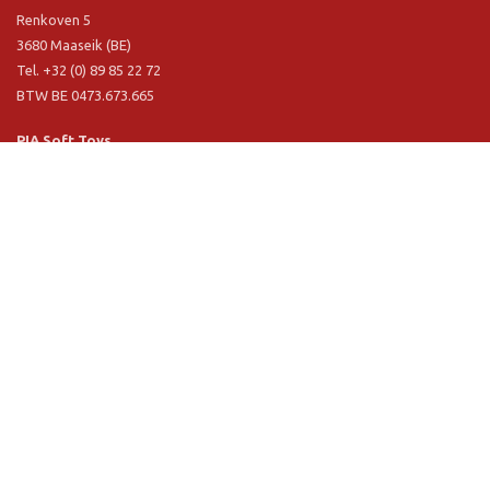
Renkoven 5
3680 Maaseik (BE)
Tel. +32 (0) 89 85 22 72
BTW BE 0473.673.665
PIA Soft Toys
Langstraat 1 A
5481 VN Schijndel (NL)
Tel. +31 (0) 73 54 800 29
BTW NL 803.017.698 B01
Informatie
PIA
PIA Eco
Concept & design
Klantendienst
Verkoopsvoorwaarden
Privacy Policy