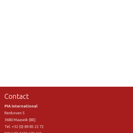
Contact
PIA International
Renkoven 5
3680 Maaseik (BE)
Tel. +32 (0) 89 85 22 72