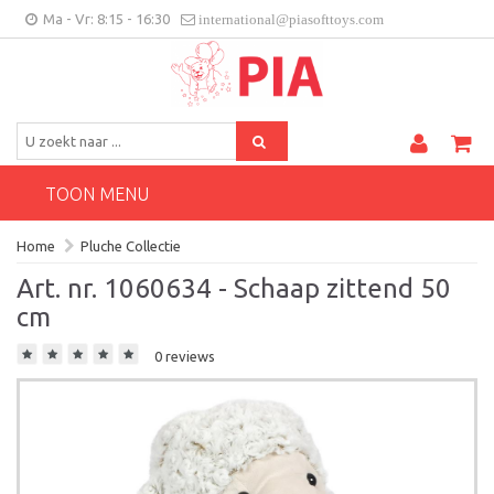
Ma - Vr: 8:15 - 16:30
international@piasofttoys.com
BE/NL
Klantenfeedback
Contact
TOON MENU
Home
Pluche Collectie
Art. nr. 1060634 - Schaap zittend 50
cm
0 reviews