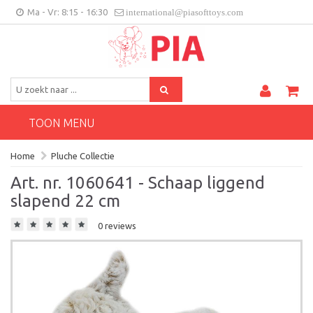
Ma - Vr: 8:15 - 16:30
international@piasofttoys.com
BE/NL
Klantenfeedback
Contact
TOON MENU
Home
Pluche Collectie
Art. nr. 1060641 - Schaap liggend
slapend 22 cm
0 reviews