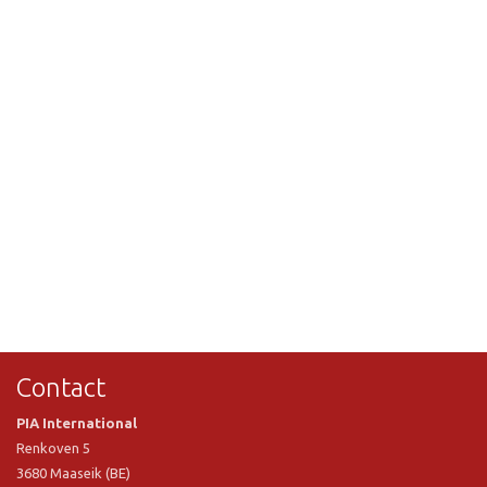
Contact
PIA International
Renkoven 5
3680 Maaseik (BE)