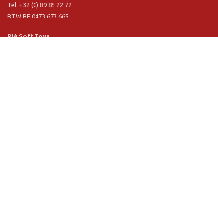
Tel. +32 (0) 89 85 22 72
BTW BE 0473.673.665
PIA Soft Toys
Langstraat 1 A
5481 VN Schijndel (NL)
Tel. +31 (0) 73 54 800 29
BTW NL 803.017.698 B01
Informatie
PIA
PIA Eco
Concept & design
Klantendienst
Verkoopsvoorwaarden
Privacy Policy
VR Showroom