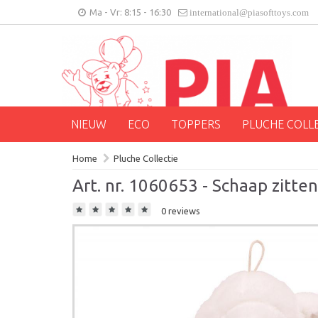
Ma - Vr: 8:15 - 16:30
international@piasofttoys.com
NIEUW
ECO
TOPPERS
PLUCHE COLL
Home
Pluche Collectie
Art. nr. 1060653 - Schaap zitte
0 reviews