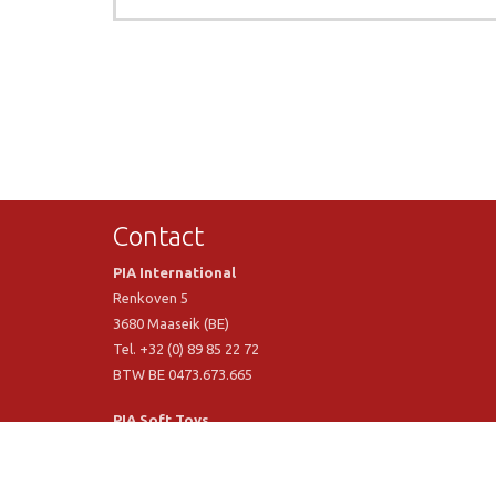
Contact
PIA International
Renkoven 5
3680 Maaseik (BE)
Tel. +32 (0) 89 85 22 72
BTW BE 0473.673.665
PIA Soft Toys
Langstraat 1 A
5481 VN Schijndel (NL)