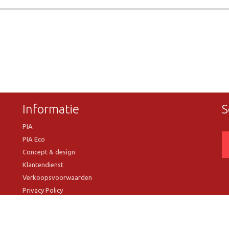
Informatie
S
PIA
PIA Eco
Concept & design
Klantendienst
Verkoopsvoorwaarden
Privacy Policy
VR Showroom