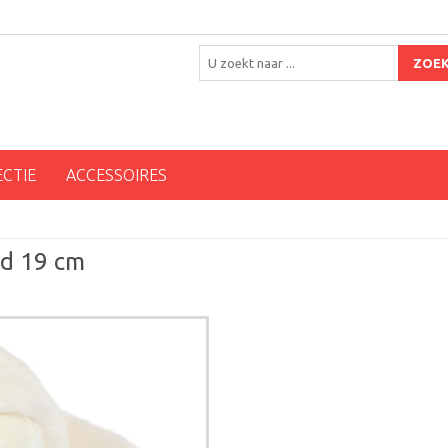
ZOE
ECTIE
ACCESSOIRES
nd 19 cm