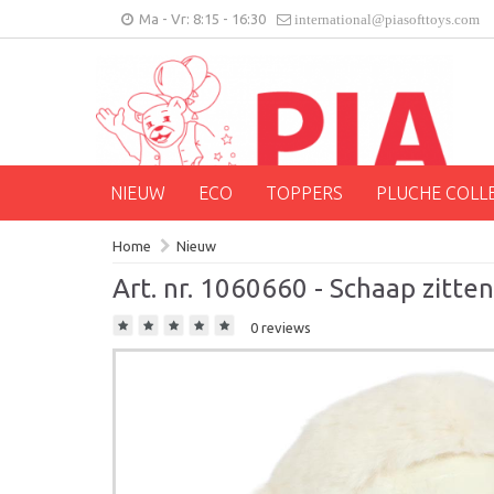
Ma - Vr: 8:15 - 16:30
international@piasofttoys.com
NIEUW
ECO
TOPPERS
PLUCHE COLL
Home
Nieuw
Art. nr. 1060660 - Schaap zitte
0 reviews