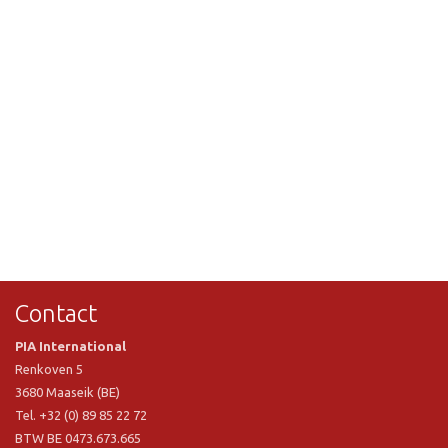
Contact
PIA International
Renkoven 5
3680 Maaseik (BE)
Tel. +32 (0) 89 85 22 72
BTW BE 0473.673.665