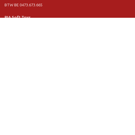
BTW BE 0473.673.665
PIA Soft Toys
Langstraat 1 A
5481 VN Schijndel (NL)
Tel. +31 (0) 73 54 800 29
BTW NL 803.017.698 B01
Informatie
PIA
PIA Eco
Concept & design
Klantendienst
Verkoopsvoorwaarden
Privacy Policy
VR Showroom
Schrijf u in voor onze nieuwsbrief: