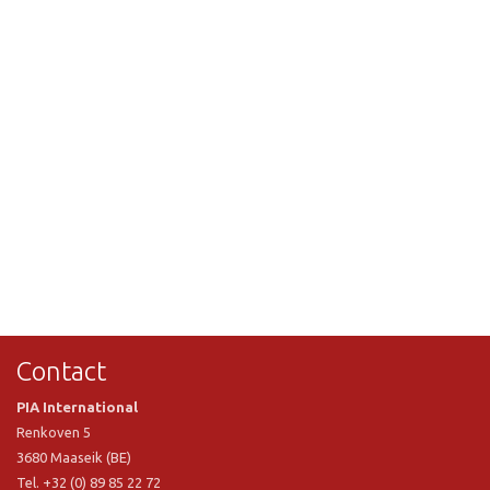
Contact
PIA International
Renkoven 5
3680 Maaseik (BE)
Tel. +32 (0) 89 85 22 72