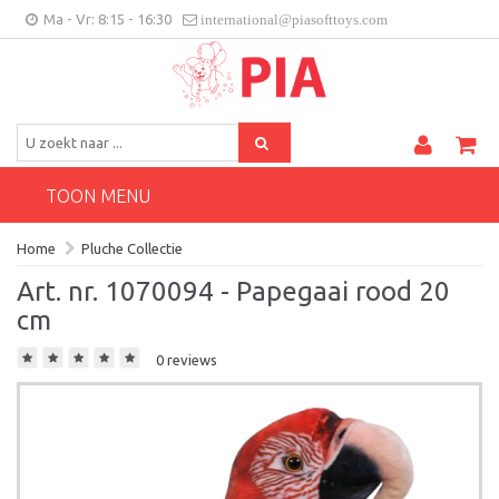
Ma - Vr: 8:15 - 16:30
international@piasofttoys.com
BE/NL
Klantenfeedback
Contact
TOON MENU
Home
Pluche Collectie
Art. nr. 1070094 - Papegaai rood 20
cm
0 reviews