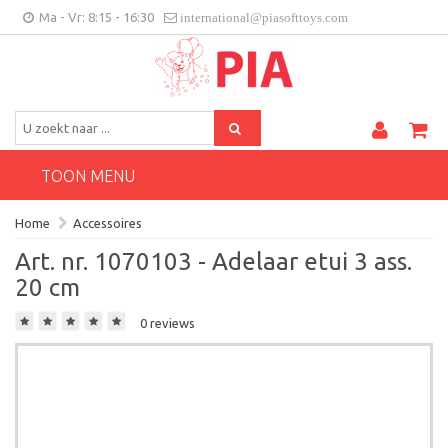
Ma - Vr: 8:15 - 16:30
international@piasofttoys.com
BE/NL
Klantenfeedback
Contact
TOON MENU
Home
Accessoires
Art. nr. 1070103 - Adelaar etui 3 ass.
20 cm
0 reviews