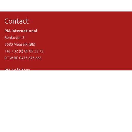
Contact
PIA International
Renkoven 5
3680 Maaseik (BE)
Tel. +32 (0) 89 85 22 72
BTW BE 0473.673.665
PIA Soft Toys
Langstraat 1 A
5481 VN Schijndel (NL)
Tel. +31 (0) 73 54 800 29
BTW NL 803.017.698 B01
Informatie
PIA