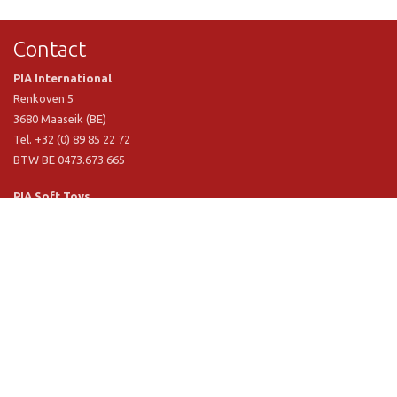
Contact
PIA International
Renkoven 5
3680 Maaseik (BE)
Tel. +32 (0) 89 85 22 72
BTW BE 0473.673.665
PIA Soft Toys
Langstraat 1 A
5481 VN Schijndel (NL)
Tel. +31 (0) 73 54 800 29
BTW NL 803.017.698 B01
Informatie
PIA
PIA Eco