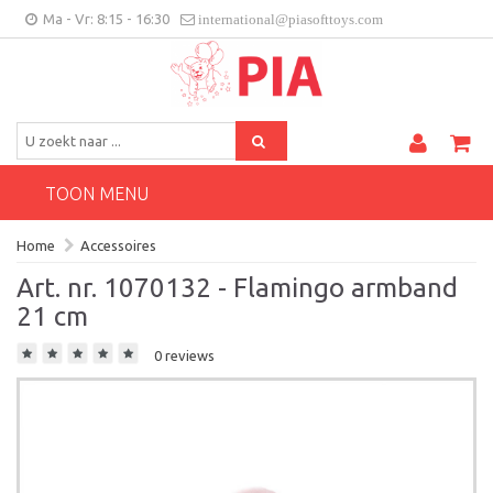
Ma - Vr: 8:15 - 16:30
international@piasofttoys.com
BE/NL
Klantenfeedback
Contact
TOON MENU
Home
Accessoires
Art. nr. 1070132 - Flamingo armband
21 cm
0 reviews