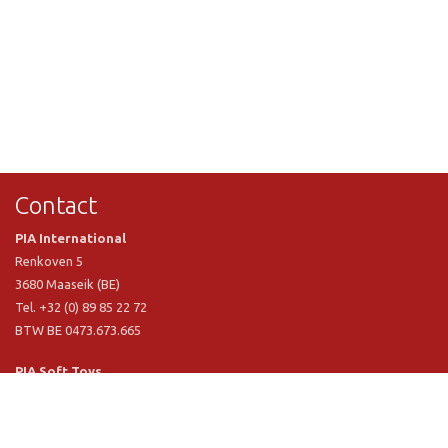
Contact
PIA International
Renkoven 5
3680 Maaseik (BE)
Tel. +32 (0) 89 85 22 72
BTW BE 0473.673.665
PIA Soft Toys
Langstraat 1 A
5481 VN Schijndel (NL)
Tel. +31 (0) 73 54 800 29