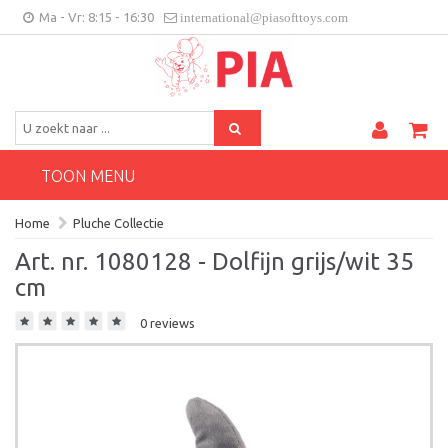
Ma - Vr: 8:15 - 16:30
international@piasofttoys.com
BE/NL
Klantenfeedback
Contact
TOON MENU
Home
Pluche Collectie
Art. nr. 1080128 - Dolfijn grijs/wit 35
cm
0 reviews