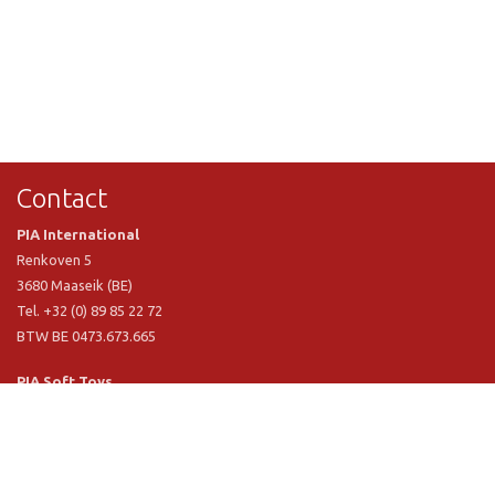
Contact
PIA International
Renkoven 5
3680 Maaseik (BE)
Tel. +32 (0) 89 85 22 72
BTW BE 0473.673.665
PIA Soft Toys
Langstraat 1 A
5481 VN Schijndel (NL)
Tel. +31 (0) 73 54 800 29
BTW NL 803.017.698 B01