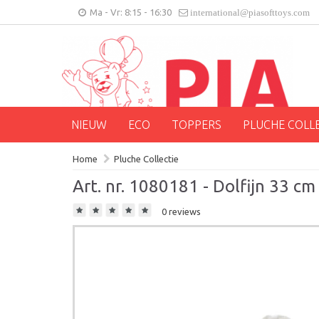
Ma - Vr: 8:15 - 16:30
international@piasofttoys.com
NIEUW
ECO
TOPPERS
PLUCHE COLL
Home
Pluche Collectie
Art. nr. 1080181 - Dolfijn 33 cm
0 reviews