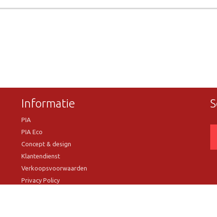
Informatie
S
PIA
PIA Eco
Concept & design
Klantendienst
Verkoopsvoorwaarden
Privacy Policy
VR Showroom