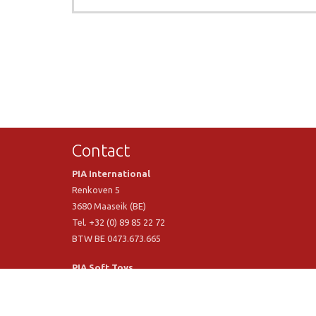
Contact
PIA International
Renkoven 5
3680 Maaseik (BE)
Tel. +32 (0) 89 85 22 72
BTW BE 0473.673.665
PIA Soft Toys
Langstraat 1 A
5481 VN Schijndel (NL)