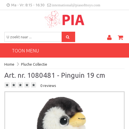
Ma - Vr: 8:15 - 16:30
international@piasofttoys.com
BE/NL
Klantenfeedback
Contact
TOON MENU
Home
Pluche Collectie
Art. nr. 1080481 - Pinguin 19 cm
0 reviews