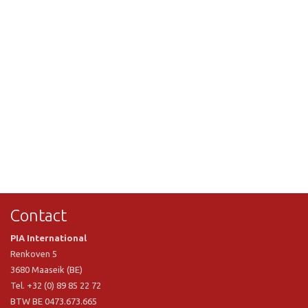
Contact
PIA International
Renkoven 5
3680 Maaseik (BE)
Tel. +32 (0) 89 85 22 72
BTW BE 0473.673.665