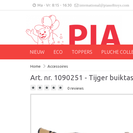
Ma - Vr: 8:15 - 16:30
international@piasofttoys.com
NIEUW
ECO
TOPPERS
PLUCHE COLL
Home
Accessoires
Art. nr. 1090251 - Tijger buikta
0 reviews