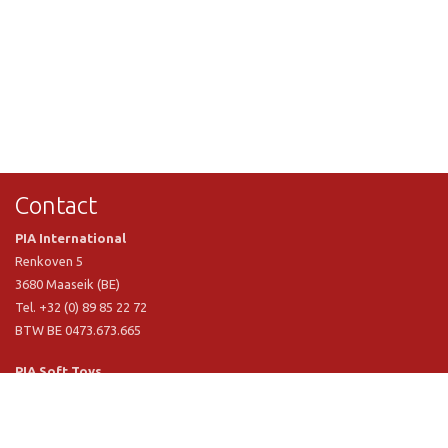
Contact
PIA International
Renkoven 5
3680 Maaseik (BE)
Tel. +32 (0) 89 85 22 72
BTW BE 0473.673.665
PIA Soft Toys
Langstraat 1 A
5481 VN Schijndel (NL)
Tel. +31 (0) 73 54 800 29