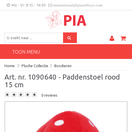
Ma - Vr: 8:15 - 16:30
international@piasofttoys.com
BE/NL
Klantenfeedback
Contact
TOON MENU
Home
Pluche Collectie
Bosdieren
Art. nr. 1090640 - Paddenstoel rood
15 cm
0 reviews