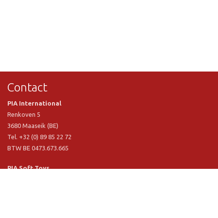
Contact
PIA International
Renkoven 5
3680 Maaseik (BE)
Tel. +32 (0) 89 85 22 72
BTW BE 0473.673.665
PIA Soft Toys
Langstraat 1 A
5481 VN Schijndel (NL)
Tel. +31 (0) 73 54 800 29
BTW NL 803.017.698 B01