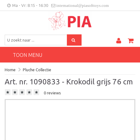
Ma - Vr: 8:15 - 16:30
international@piasofttoys.com
BE/NL
Klantenfeedback
Contact
TOON MENU
Home
Pluche Collectie
Art. nr. 1090833 - Krokodil grijs 76 cm
0 reviews