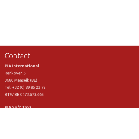
Contact
PIA International
Renkoven 5
3680 Maaseik (BE)
Tel. +32 (0) 89 85 22 72
BTW BE 0473.673.665
PIA Soft Toys
Langstraat 1 A
5481 VN Schijndel (NL)
Tel. +31 (0) 73 54 800 29
BTW NL 803.017.698 B01