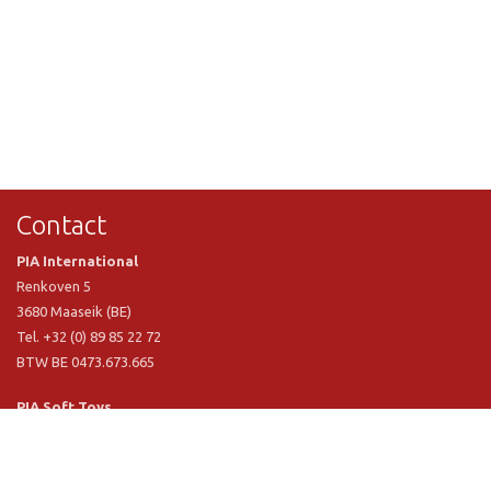
Contact
PIA International
Renkoven 5
3680 Maaseik (BE)
Tel. +32 (0) 89 85 22 72
BTW BE 0473.673.665
PIA Soft Toys
Langstraat 1 A
5481 VN Schijndel (NL)
Tel. +31 (0) 73 54 800 29