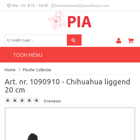
Ma - Vr: 8:15 - 16:30
international@piasofttoys.com
BE/NL
Klantenfeedback
Contact
TOON MENU
Home
Pluche Collectie
Art. nr. 1090910 - Chihuahua liggend
20 cm
0 reviews