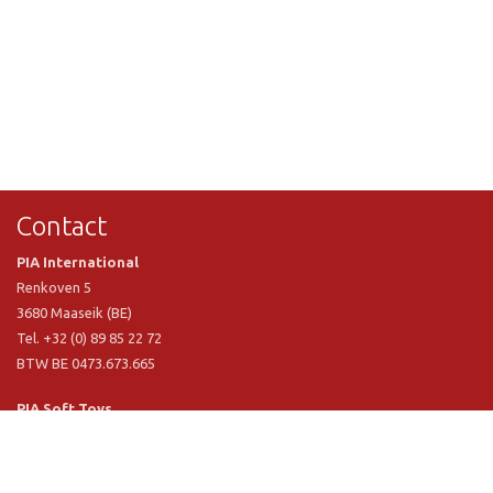
Contact
PIA International
Renkoven 5
3680 Maaseik (BE)
Tel. +32 (0) 89 85 22 72
BTW BE 0473.673.665
PIA Soft Toys
Langstraat 1 A
5481 VN Schijndel (NL)
Tel. +31 (0) 73 54 800 29