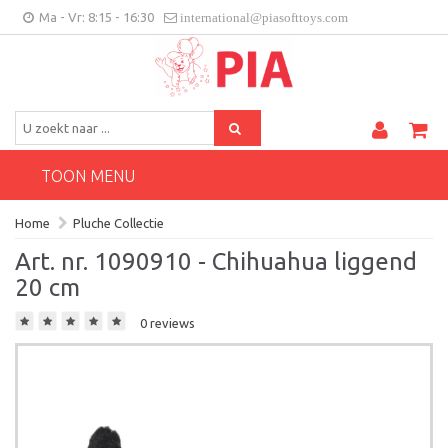
Ma - Vr: 8:15 - 16:30
international@piasofttoys.com
BE/NL
Klantenfeedback
Contact
TOON MENU
Home
Pluche Collectie
Art. nr. 1090910 - Chihuahua liggend
20 cm
0 reviews