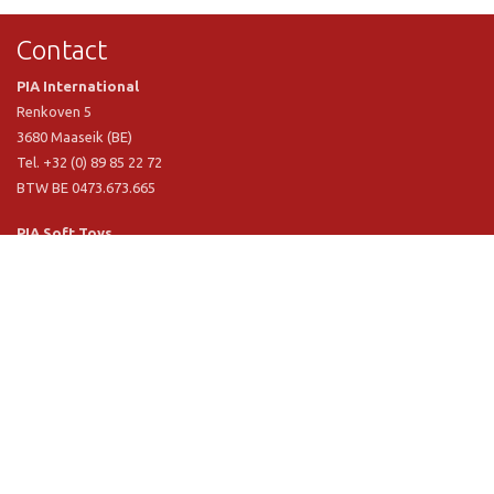
Contact
PIA International
Renkoven 5
3680 Maaseik (BE)
Tel. +32 (0) 89 85 22 72
BTW BE 0473.673.665
PIA Soft Toys
Langstraat 1 A
5481 VN Schijndel (NL)
Tel. +31 (0) 73 54 800 29
BTW NL 803.017.698 B01
Informatie
PIA
PIA Eco