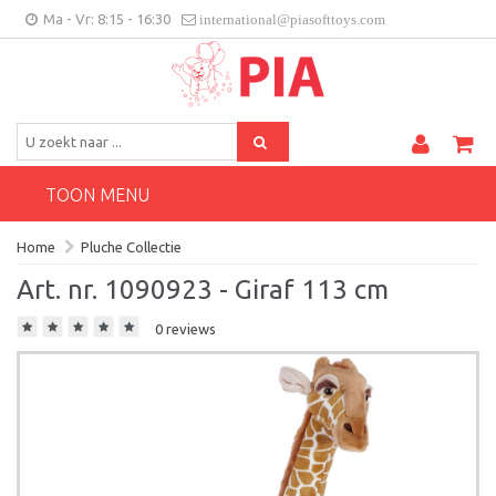
Ma - Vr: 8:15 - 16:30
international@piasofttoys.com
BE/NL
Klantenfeedback
Contact
TOON MENU
Home
Pluche Collectie
Art. nr. 1090923 - Giraf 113 cm
0 reviews