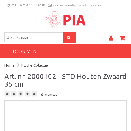
Ma - Vr: 8:15 - 16:30
international@piasofttoys.com
BE/NL
Klantenfeedback
Contact
TOON MENU
Home
Pluche Collectie
Art. nr. 2000102 - STD Houten Zwaard
35 cm
0 reviews