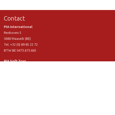
Contact
PIA International
Renkoven 5
3680 Maaseik (BE)
Tel. +32 (0) 89 85 22 72
BTW BE 0473.673.665
PIA Soft Toys
Langstraat 1 A
5481 VN Schijndel (NL)
Tel. +31 (0) 73 54 800 29
BTW NL 803.017.698 B01
Informatie
PIA