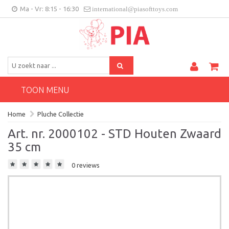
Ma - Vr: 8:15 - 16:30
international@piasofttoys.com
BE/NL
Klantenfeedback
Contact
TOON MENU
Home
Pluche Collectie
Art. nr. 2000102 - STD Houten Zwaard
35 cm
0 reviews