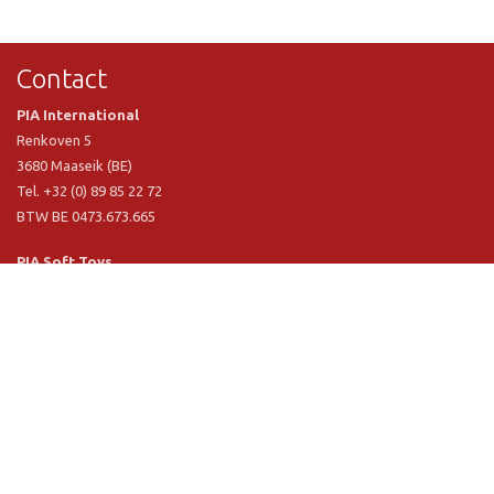
Contact
PIA International
Renkoven 5
3680 Maaseik (BE)
Tel. +32 (0) 89 85 22 72
BTW BE 0473.673.665
PIA Soft Toys
Langstraat 1 A
5481 VN Schijndel (NL)
Tel. +31 (0) 73 54 800 29
BTW NL 803.017.698 B01
Informatie
PIA