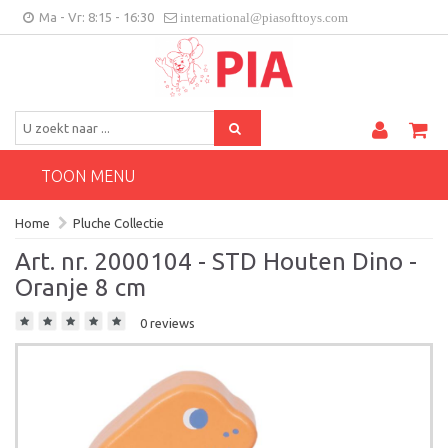
Ma - Vr: 8:15 - 16:30
international@piasofttoys.com
BE/NL
Klantenfeedback
Contact
TOON MENU
Home
Pluche Collectie
Art. nr. 2000104 - STD Houten Dino -
Oranje 8 cm
0 reviews