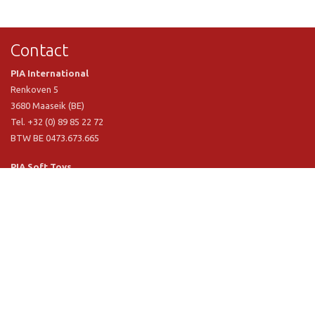
Contact
PIA International
Renkoven 5
3680 Maaseik (BE)
Tel. +32 (0) 89 85 22 72
BTW BE 0473.673.665
PIA Soft Toys
Langstraat 1 A
5481 VN Schijndel (NL)
Tel. +31 (0) 73 54 800 29
BTW NL 803.017.698 B01
Informatie
PIA