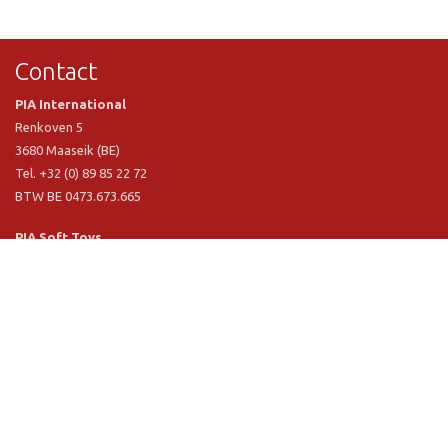
Contact
PIA International
Renkoven 5
3680 Maaseik (BE)
Tel. +32 (0) 89 85 22 72
BTW BE 0473.673.665
PIA Soft Toys
Langstraat 1 A
5481 VN Schijndel (NL)
Tel. +31 (0) 73 54 800 29
BTW NL 803.017.698 B01
Informatie
PIA