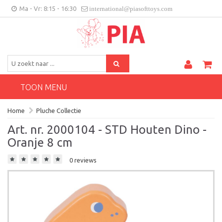
Ma - Vr: 8:15 - 16:30
international@piasofttoys.com
BE/NL
Klantenfeedback
Contact
TOON MENU
Home
Pluche Collectie
Art. nr. 2000104 - STD Houten Dino -
Oranje 8 cm
0 reviews