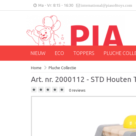
Ma - Vr: 8:15 - 16:30
international@piasofttoys.com
NIEUW
ECO
TOPPERS
PLUCHE COLL
Home
Pluche Collectie
Art. nr. 2000112 - STD Houten 
0 reviews