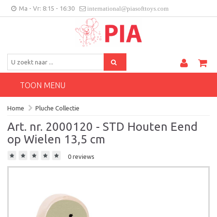
Ma - Vr: 8:15 - 16:30
international@piasofttoys.com
BE/NL
Klantenfeedback
Contact
TOON MENU
Home
Pluche Collectie
Art. nr. 2000120 - STD Houten Eend
op Wielen 13,5 cm
0 reviews