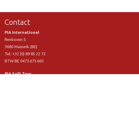
Contact
PIA International
Renkoven 5
3680 Maaseik (BE)
Tel. +32 (0) 89 85 22 72
BTW BE 0473.673.665
PIA Soft Toys
Langstraat 1 A
5481 VN Schijndel (NL)
Tel. +31 (0) 73 54 800 29
BTW NL 803.017.698 B01
Informatie
PIA