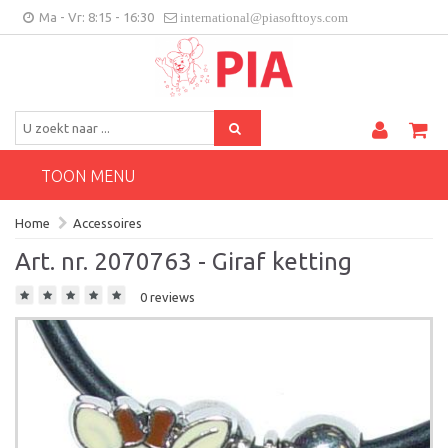
Ma - Vr: 8:15 - 16:30
international@piasofttoys.com
BE/NL
Klantenfeedback
Contact
TOON MENU
Home
Accessoires
Art. nr. 2070763 - Giraf ketting
0 reviews