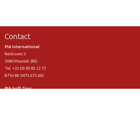
Contact
PIA International
Renkoven 5
3680 Maaseik (BE)
Tel. +32 (0) 89 85 22 72
BTW BE 0473.673.665
PIA Soft Toys
Langstraat 1 A
5481 VN Schijndel (NL)
Tel. +31 (0) 73 54 800 29
BTW NL 803.017.698 B01
Informatie