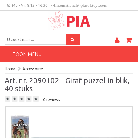
Ma - Vr: 8:15 - 16:30
international@piasofttoys.com
BE/NL
Klantenfeedback
Contact
TOON MENU
Home
Accessoires
Art. nr. 2090102 - Giraf puzzel in blik,
40 stuks
0 reviews