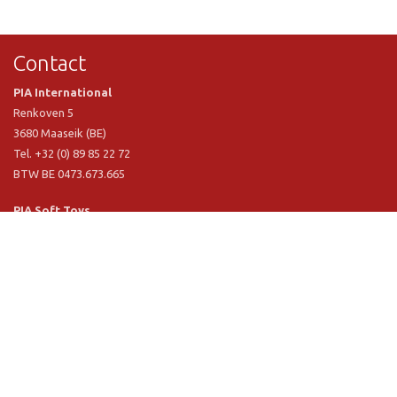
Contact
PIA International
Renkoven 5
3680 Maaseik (BE)
Tel. +32 (0) 89 85 22 72
BTW BE 0473.673.665
PIA Soft Toys
Langstraat 1 A
5481 VN Schijndel (NL)
Tel. +31 (0) 73 54 800 29
BTW NL 803.017.698 B01
Informatie
PIA