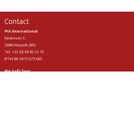
Contact
PIA International
Renkoven 5
3680 Maaseik (BE)
Tel. +32 (0) 89 85 22 72
BTW BE 0473.673.665
PIA Soft Toys
Langstraat 1 A
5481 VN Schijndel (NL)
Tel. +31 (0) 73 54 800 29
BTW NL 803.017.698 B01
Informatie
PIA