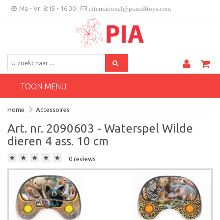
Ma - Vr: 8:15 - 16:30
international@piasofttoys.com
BE/NL
Klantenfeedback
Contact
TOON MENU
Home
Accessoires
Art. nr. 2090603 - Waterspel Wilde
dieren 4 ass. 10 cm
0 reviews