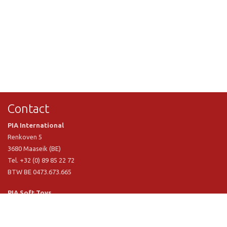
Contact
PIA International
Renkoven 5
3680 Maaseik (BE)
Tel. +32 (0) 89 85 22 72
BTW BE 0473.673.665
PIA Soft Toys
Langstraat 1 A
5481 VN Schijndel (NL)