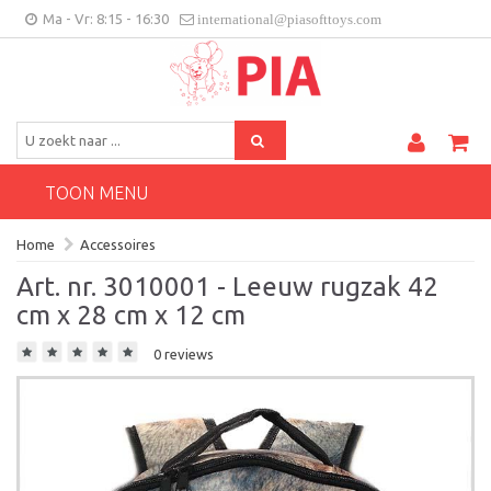
Ma - Vr: 8:15 - 16:30
international@piasofttoys.com
BE/NL
Klantenfeedback
Contact
TOON MENU
Home
Accessoires
Art. nr. 3010001 - Leeuw rugzak 42
cm x 28 cm x 12 cm
0 reviews