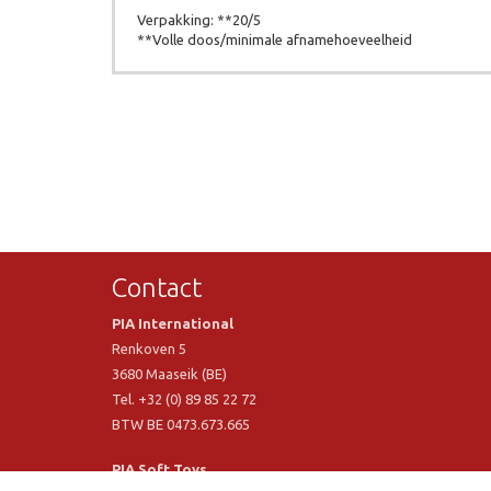
Verpakking: **20/5
**Volle doos/minimale afnamehoeveelheid
Contact
PIA International
Renkoven 5
3680 Maaseik (BE)
Tel. +32 (0) 89 85 22 72
BTW BE 0473.673.665
PIA Soft Toys