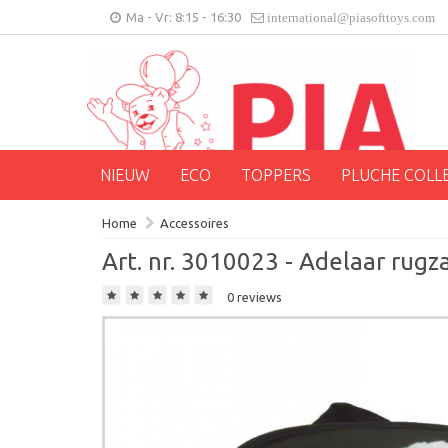
Ma - Vr: 8:15 - 16:30
international@piasofttoys.com
NIEUW
ECO
TOPPERS
PLUCHE COLL
Home
Accessoires
Art. nr. 3010023 - Adelaar rugz
0 reviews