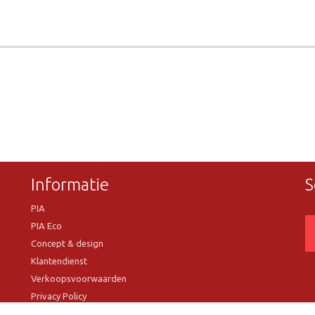
Informatie
S
PIA
PIA Eco
Concept & design
Klantendienst
Verkoopsvoorwaarden
Privacy Policy
VR Showroom