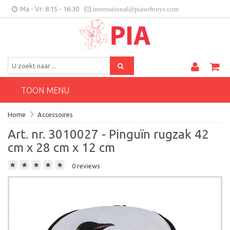
Ma - Vr: 8:15 - 16:30
international@piasofttoys.com
BE/NL
Klantenfeedback
Contact
TOON MENU
Home
Accessoires
Art. nr. 3010027 - Pinguïn rugzak 42
cm x 28 cm x 12 cm
0 reviews