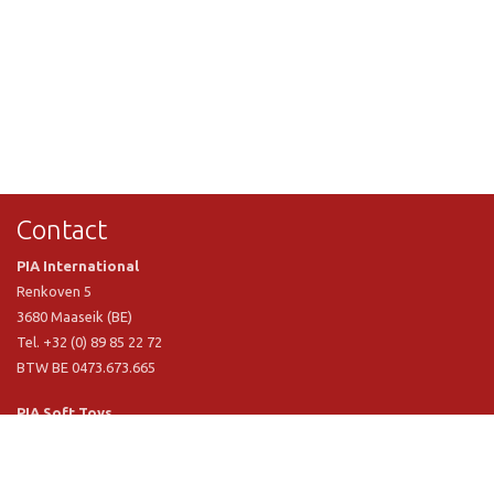
Contact
PIA International
Renkoven 5
3680 Maaseik (BE)
Tel. +32 (0) 89 85 22 72
BTW BE 0473.673.665
PIA Soft Toys
Langstraat 1 A
5481 VN Schijndel (NL)
Tel. +31 (0) 73 54 800 29