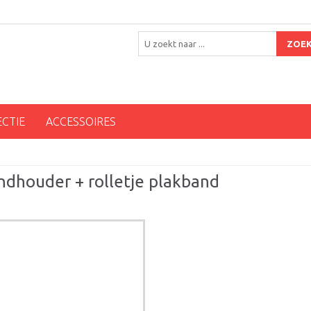
ZOE
ECTIE
ACCESSOIRES
andhouder + rolletje plakband