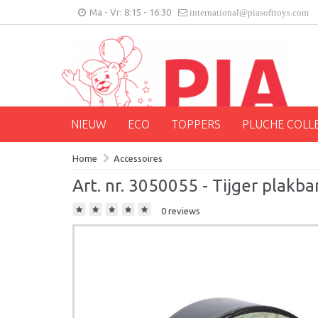
Ma - Vr: 8:15 - 16:30
international@piasofttoys.com
NIEUW
ECO
TOPPERS
PLUCHE COLL
Home
Accessoires
Art. nr. 3050055 - Tijger plakb
0 reviews