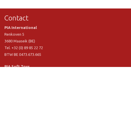
Contact
PIA International
Renkoven 5
3680 Maaseik (BE)
Tel. +32 (0) 89 85 22 72
BTW BE 0473.673.665
PIA Soft Toys
Langstraat 1 A
5481 VN Schijndel (NL)
Tel. +31 (0) 73 54 800 29
BTW NL 803.017.698 B01
Informatie
PIA
PIA Eco