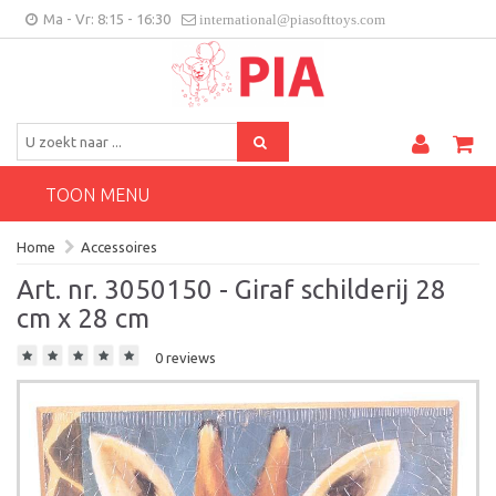
Ma - Vr: 8:15 - 16:30
international@piasofttoys.com
BE/NL
Klantenfeedback
Contact
TOON MENU
Home
Accessoires
Art. nr. 3050150 - Giraf schilderij 28
cm x 28 cm
0 reviews