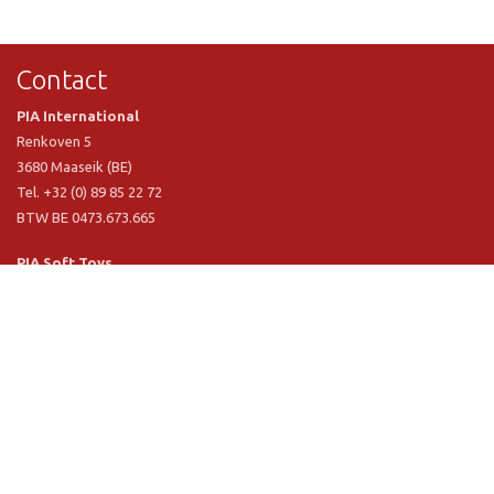
Contact
PIA International
Renkoven 5
3680 Maaseik (BE)
Tel. +32 (0) 89 85 22 72
BTW BE 0473.673.665
PIA Soft Toys
Langstraat 1 A
5481 VN Schijndel (NL)
Tel. +31 (0) 73 54 800 29
BTW NL 803.017.698 B01
Informatie
PIA