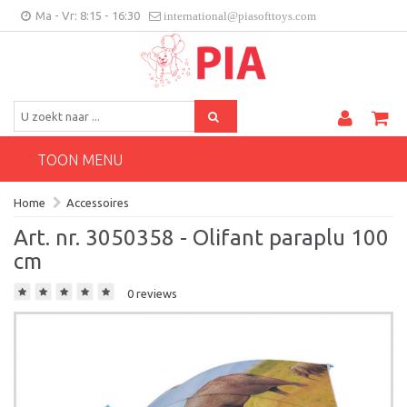
Ma - Vr: 8:15 - 16:30
international@piasofttoys.com
BE/NL
Klantenfeedback
Contact
TOON MENU
Home
Accessoires
Art. nr. 3050358 - Olifant paraplu 100
cm
0 reviews