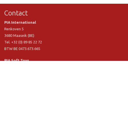
Contact
PIA International
Renkoven 5
3680 Maaseik (BE)
Tel. +32 (0) 89 85 22 72
BTW BE 0473.673.665
PIA Soft Toys
Langstraat 1 A
5481 VN Schijndel (NL)
Tel. +31 (0) 73 54 800 29
BTW NL 803.017.698 B01
Informatie
PIA
PIA Eco