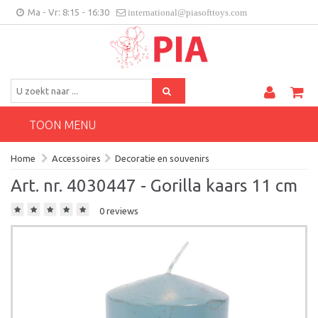
Ma - Vr: 8:15 - 16:30
international@piasofttoys.com
BE/NL
Klantenfeedback
Contact
TOON MENU
Home
Accessoires
Decoratie en souvenirs
Art. nr. 4030447 - Gorilla kaars 11 cm
0 reviews