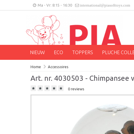
Ma - Vr: 8:15 - 16:30
international@piasofttoys.com
NIEUW
ECO
TOPPERS
PLUCHE COLL
Home
Accessoires
Art. nr. 4030503 - Chimpansee
0 reviews