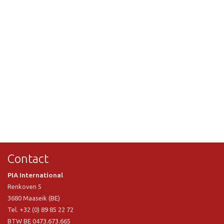
Contact
PIA International
Renkoven 5
3680 Maaseik (BE)
Tel. +32 (0) 89 85 22 72
BTW BE 0473.673.665