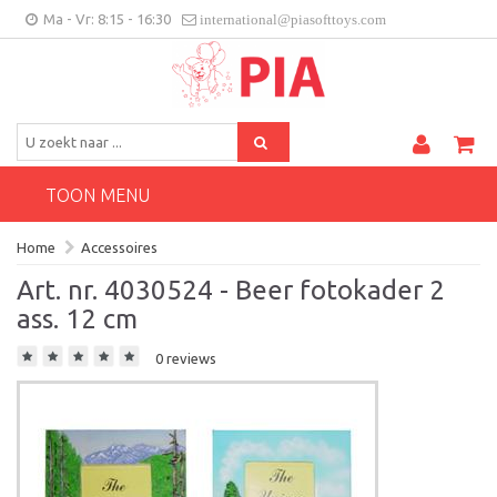
Ma - Vr: 8:15 - 16:30
international@piasofttoys.com
BE/NL
Klantenfeedback
Contact
TOON MENU
Home
Accessoires
Art. nr. 4030524 - Beer fotokader 2
ass. 12 cm
0 reviews