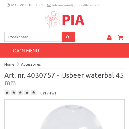
Ma - Vr: 8:15 - 16:30
international@piasofttoys.com
BE/NL
Klantenfeedback
Contact
TOON MENU
Home
Accessoires
Art. nr. 4030757 - IJsbeer waterbal 45
mm
0 reviews