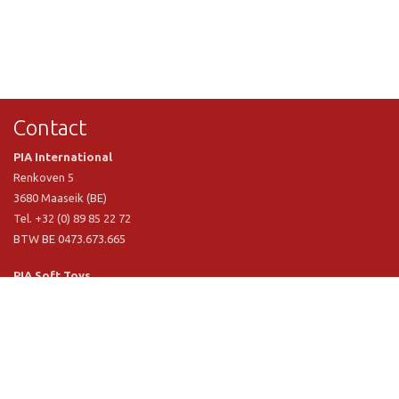
Contact
PIA International
Renkoven 5
3680 Maaseik (BE)
Tel. +32 (0) 89 85 22 72
BTW BE 0473.673.665
PIA Soft Toys
Langstraat 1 A
5481 VN Schijndel (NL)
Tel. +31 (0) 73 54 800 29
BTW NL 803.017.698 B01