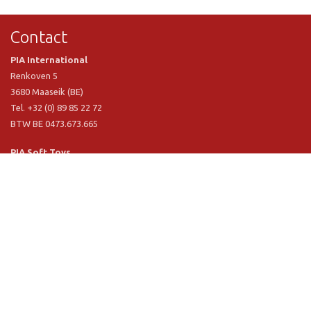
Contact
PIA International
Renkoven 5
3680 Maaseik (BE)
Tel. +32 (0) 89 85 22 72
BTW BE 0473.673.665
PIA Soft Toys
Langstraat 1 A
5481 VN Schijndel (NL)
Tel. +31 (0) 73 54 800 29
BTW NL 803.017.698 B01
Informatie
PIA
PIA Eco