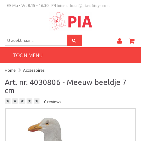
Ma - Vr: 8:15 - 16:30
international@piasofttoys.com
BE/NL
Klantenfeedback
Contact
TOON MENU
Home
Accessoires
Art. nr. 4030806 - Meeuw beeldje 7
cm
0 reviews