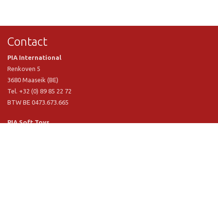
Contact
PIA International
Renkoven 5
3680 Maaseik (BE)
Tel. +32 (0) 89 85 22 72
BTW BE 0473.673.665
PIA Soft Toys
Langstraat 1 A
5481 VN Schijndel (NL)
Tel. +31 (0) 73 54 800 29
BTW NL 803.017.698 B01
Informatie
PIA