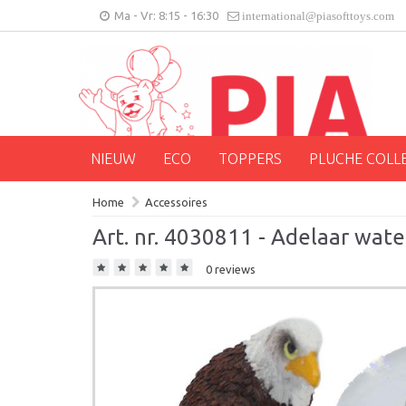
Ma - Vr: 8:15 - 16:30
international@piasofttoys.com
NIEUW
ECO
TOPPERS
PLUCHE COLL
Home
Accessoires
Art. nr. 4030811 - Adelaar wat
0 reviews