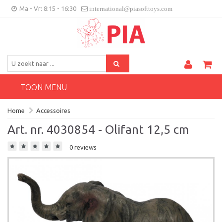
Ma - Vr: 8:15 - 16:30
international@piasofttoys.com
BE/NL
Klantenfeedback
Contact
TOON MENU
Home
Accessoires
Art. nr. 4030854 - Olifant 12,5 cm
0 reviews