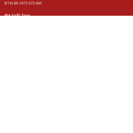
BTW BE 0473.673.665
PIA Soft Toys
Langstraat 1 A
5481 VN Schijndel (NL)
Tel. +31 (0) 73 54 800 29
BTW NL 803.017.698 B01
Informatie
PIA
PIA Eco
Concept & design
Klantendienst
Verkoopsvoorwaarden
Privacy Policy
VR Showroom
Schrijf u in voor onze nieuwsbrief: