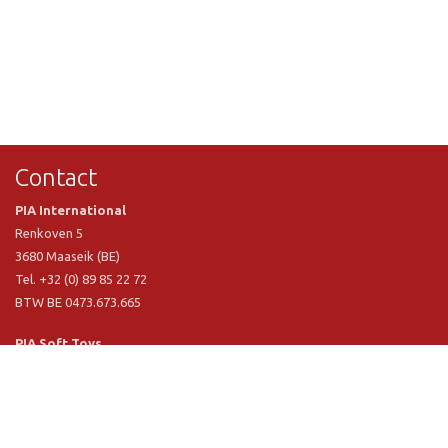
Contact
PIA International
Renkoven 5
3680 Maaseik (BE)
Tel. +32 (0) 89 85 22 72
BTW BE 0473.673.665
PIA Soft Toys
Langstraat 1 A
5481 VN Schijndel (NL)
Tel. +31 (0) 73 54 800 29
BTW NL 803.017.698 B01