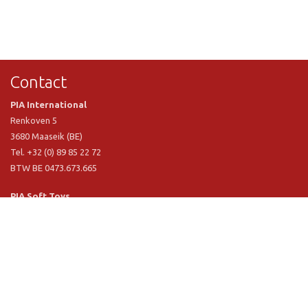
Contact
PIA International
Renkoven 5
3680 Maaseik (BE)
Tel. +32 (0) 89 85 22 72
BTW BE 0473.673.665
PIA Soft Toys
Langstraat 1 A
5481 VN Schijndel (NL)
Tel. +31 (0) 73 54 800 29
BTW NL 803.017.698 B01
Informatie