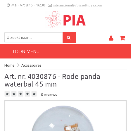
Ma - Vr: 8:15 - 16:30
international@piasofttoys.com
BE/NL
Klantenfeedback
Contact
TOON MENU
Home
Accessoires
Art. nr. 4030876 - Rode panda
waterbal 45 mm
0 reviews