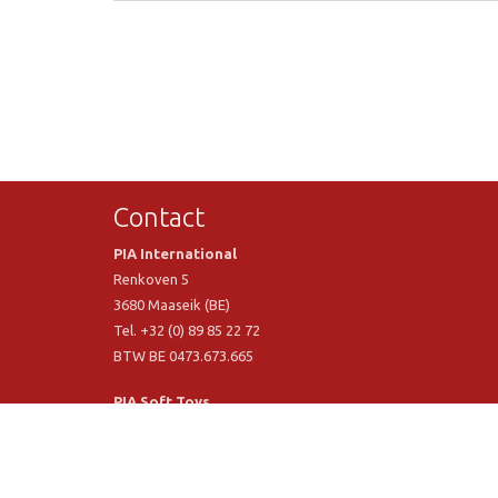
Contact
PIA International
Renkoven 5
3680 Maaseik (BE)
Tel. +32 (0) 89 85 22 72
BTW BE 0473.673.665
PIA Soft Toys
Langstraat 1 A
5481 VN Schijndel (NL)
Tel. +31 (0) 73 54 800 29