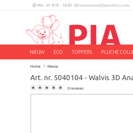
Ma - Vr: 8:15 - 16:30
international@piasofttoys.com
NIEUW
ECO
TOPPERS
PLUCHE COLL
Home
Nieuw
Art. nr. 5040104 - Walvis 3D A
0 reviews