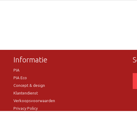
Informatie
S
PIA
PIA Eco
Concept & design
Klantendienst
Verkoopsvoorwaarden
Privacy Policy
VR Showroom