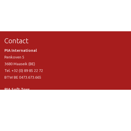
Contact
PIA International
Renkoven 5
3680 Maaseik (BE)
Tel. +32 (0) 89 85 22 72
BTW BE 0473.673.665
PIA Soft Toys
Langstraat 1 A
5481 VN Schijndel (NL)
Tel. +31 (0) 73 54 800 29
BTW NL 803.017.698 B01