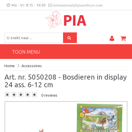
Ma - Vr: 8:15 - 16:30
international@piasofttoys.com
BE/NL
Klantenfeedback
Contact
TOON MENU
Home
Accessoires
Art. nr. 5050208 - Bosdieren in display
24 ass. 6-12 cm
0 reviews