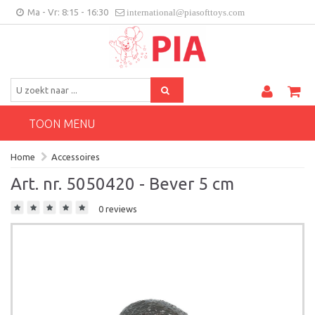
Ma - Vr: 8:15 - 16:30
international@piasofttoys.com
BE/NL
Klantenfeedback
Contact
TOON MENU
Home
Accessoires
Art. nr. 5050420 - Bever 5 cm
0 reviews