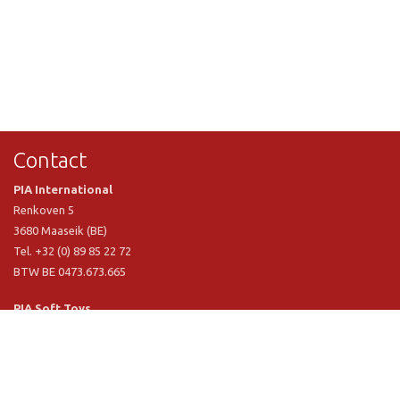
Contact
PIA International
Renkoven 5
3680 Maaseik (BE)
Tel. +32 (0) 89 85 22 72
BTW BE 0473.673.665
PIA Soft Toys
Langstraat 1 A
5481 VN Schijndel (NL)
Tel. +31 (0) 73 54 800 29
BTW NL 803.017.698 B01